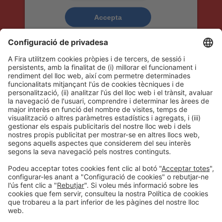
Accepta
powered by
Usercentrics Consent
Management Platform
ENTITAT FINANCERA OFICIAL