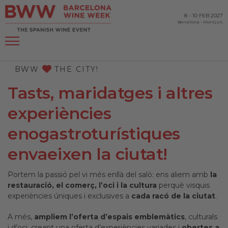
8
-
10 FEB 2027
Barcelona
-
Montjuïc
BWW
THE CITY!
Tasts, maridatges i altres
experiències
enogastroturístiques
envaeixen la ciutat!
Portem la passió pel vi més enllà del saló: ens aliem amb
la
restauració, el comerç, l’oci i la cultura
perquè visquis
experiències úniques i exclusives a
cada racó de la ciutat
.
A més,
ampliem l’oferta d’espais emblemàtics
, culturals
i d’oci, creant una oferta d’experiències variades i
obertes a