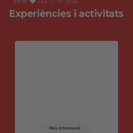
BWW
THE CITY! 2026
Experiències i activitats
Necessitem el vostre
consentiment per
carregar el servei
Google Maps!
Fem servir Google Maps per incrustar
continguts que puguin recollir dades sobre la
vostra activitat. Reviseu-ne els detalls i
accepteu el servei per visualitzar aquest
contingut.
Més Informació