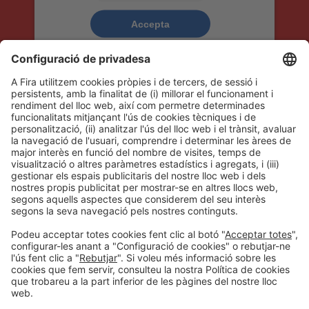
Accepta
powered by
Usercentrics Consent
Management Platform
ENTITAT FINANCERA OFICIAL