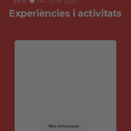
BWW
THE CITY! 2026
Experiències i activitats
Necessitem el vostre
consentiment per
carregar el servei
Google Maps!
Fem servir Google Maps per incrustar
continguts que puguin recollir dades sobre la
vostra activitat. Reviseu-ne els detalls i
accepteu el servei per visualitzar aquest
contingut.
Més Informació