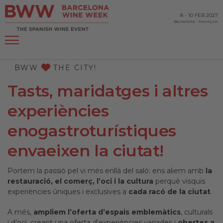
8
-
10 FEB 2027
Barcelona
-
Montjuïc
BWW
THE CITY!
Tasts, maridatges i altres
experiències
enogastroturístiques
envaeixen la ciutat!
Portem la passió pel vi més enllà del saló: ens aliem amb
la
restauració, el comerç, l’oci i la cultura
perquè visquis
experiències úniques i exclusives a
cada racó de la ciutat
.
A més,
ampliem l’oferta d’espais emblemàtics
, culturals
i d’oci, creant una oferta d’experiències variades i
obertes a